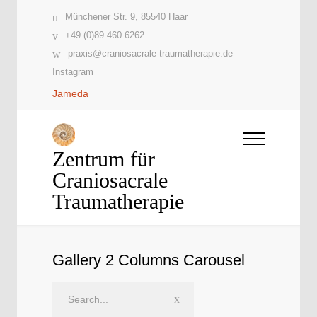
Münchener Str. 9, 85540 Haar
+49 (0)89 460 6262
praxis@craniosacrale-traumatherapie.de
Instagram
Jameda
Zentrum für
Craniosacrale
Traumatherapie
Gallery 2 Columns Carousel