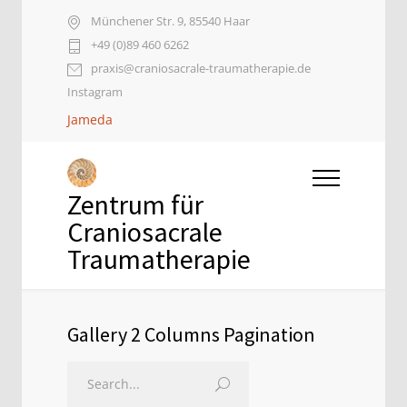
Münchener Str. 9, 85540 Haar
+49 (0)89 460 6262
praxis@craniosacrale-traumatherapie.de
Instagram
Jameda
Zentrum für
Craniosacrale
Traumatherapie
Gallery 2 Columns Pagination