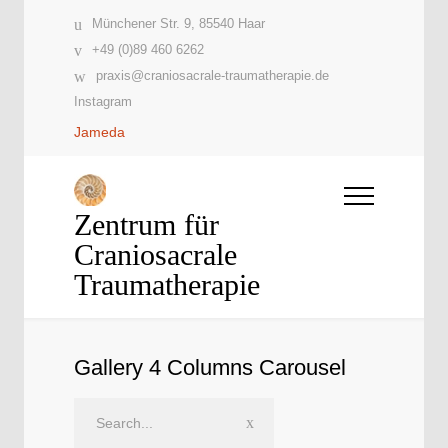
Münchener Str. 9, 85540 Haar
+49 (0)89 460 6262
praxis@craniosacrale-traumatherapie.de
Instagram
Jameda
Zentrum für
Craniosacrale
Traumatherapie
Gallery 4 Columns Carousel