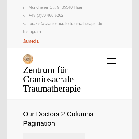
Münchener Str. 9, 85540 Haar
+49 (0)89 460 6262
praxis@craniosacrale-traumatherapie.de
Instagram
Jameda
Zentrum für
Craniosacrale
Traumatherapie
Our Doctors 2 Columns
Pagination