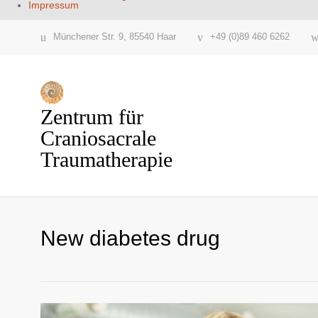
Impressum
Münchener Str. 9, 85540 Haar
+49 (0)89 460 6262
Zentrum für
Craniosacrale
Traumatherapie
New diabetes drug